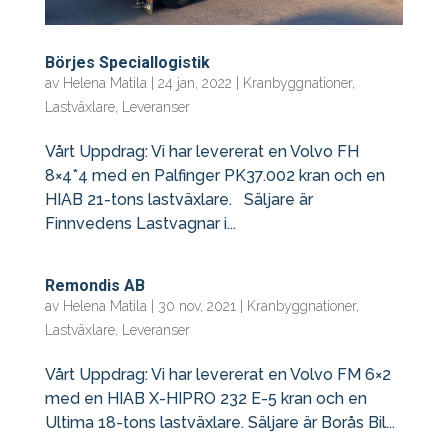
Börjes Speciallogistik
av
Helena Matila
|
24 jan, 2022
|
Kranbyggnationer
,
Lastväxlare
,
Leveranser
Vårt Uppdrag: Vi har levererat en Volvo FH
8×4*4 med en Palfinger PK37.002 kran och en
HIAB 21-tons lastväxlare. Säljare är
Finnvedens Lastvagnar i...
Remondis AB
av
Helena Matila
|
30 nov, 2021
|
Kranbyggnationer
,
Lastväxlare
,
Leveranser
Vårt Uppdrag: Vi har levererat en Volvo FM 6×2
med en HIAB X-HIPRO 232 E-5 kran och en
Ultima 18-tons lastväxlare. Säljare är Borås Bil...