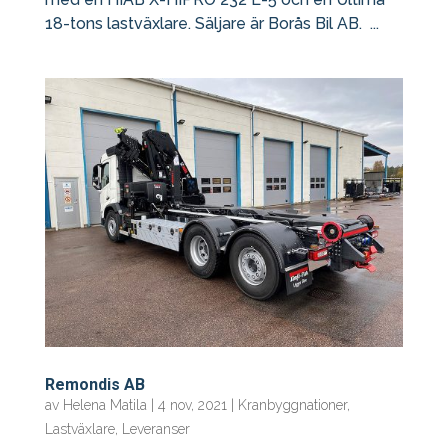
18-tons lastväxlare. Säljare är Borås Bil AB. ...
Remondis AB
av
Helena Matila
|
4 nov, 2021
|
Kranbyggnationer
,
Lastväxlare
,
Leveranser