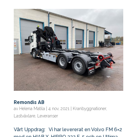
Remondis AB
av
Helena Matila
|
4 nov, 2021
|
Kranbyggnationer
,
Lastväxlare
,
Leveranser
Vårt Uppdrag: Vi har levererat en Volvo FM 6×2
med en HIAB X-HIPRO 232 E-5 och en Ultima