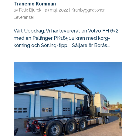
Tranemo Kommun
av
Felix Bjurek
|
19 maj, 2022
|
Kranbyggnationer
,
Leveranser
Vårt Uppdrag: Vi har levererat en Volvo FH 6×2
med en Palfinger PK18502 kran med korg-
körning och Sörling-tipp. Säljare är Borås...