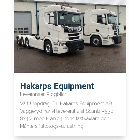
Hakarps Equipment
Leveranser
,
Plogbilar
Vårt Uppdrag: Till Hakarps Equipment AB i
Vaggeryd har vi levererat 2 st Scania R530
8x4*4 med Hiab 24-tons lastväxlare och
Mählers fullplogs-utrustning.