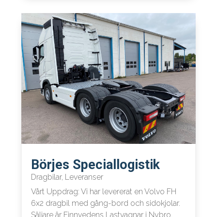
Börjes Speciallogistik
Dragbilar
,
Leveranser
Vårt Uppdrag: Vi har levererat en Volvo FH
6x2 dragbil med gång-bord och sidokjolar.
Säljare är Finnvedens Lastvagnar i Nybro.