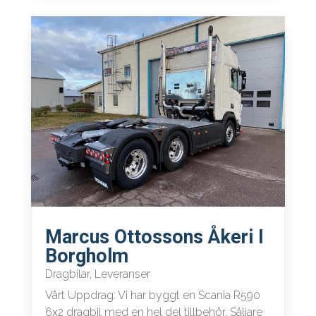
Marcus Ottossons Åkeri I
Borgholm
Dragbilar
,
Leveranser
Vårt Uppdrag: Vi har byggt en Scania R590
6x2 dragbil med en hel del tillbehör. Säljare