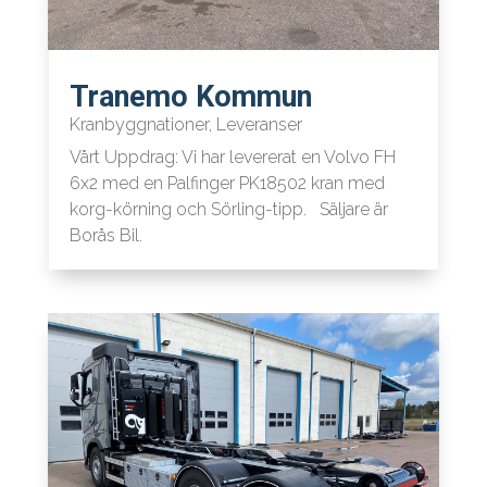
Tranemo Kommun
Kranbyggnationer
,
Leveranser
Vårt Uppdrag: Vi har levererat en Volvo FH
6x2 med en Palfinger PK18502 kran med
korg-körning och Sörling-tipp. Säljare är
Borås Bil.