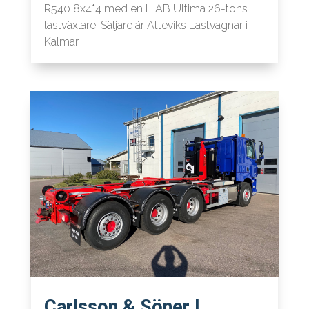
R540 8x4*4 med en HIAB Ultima 26-tons
lastväxlare. Säljare är Atteviks Lastvagnar i
Kalmar.
Carlsson & Söner I