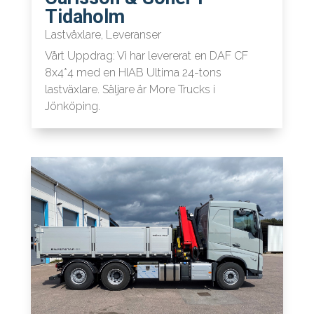
Tidaholm
Lastväxlare
,
Leveranser
Vårt Uppdrag: Vi har levererat en DAF CF
8x4*4 med en HIAB Ultima 24-tons
lastväxlare. Säljare är More Trucks i
Jönköping.