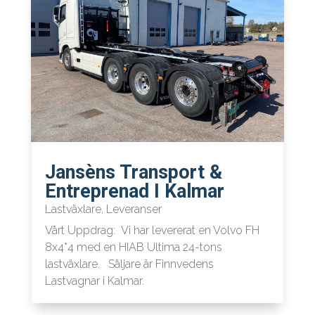
Jansèns Transport &
Entreprenad I Kalmar
Lastväxlare
,
Leveranser
Vårt Uppdrag: Vi har levererat en Volvo FH
8x4*4 med en HIAB Ultima 24-tons
lastväxlare. Säljare är Finnvedens
Lastvagnar i Kalmar.