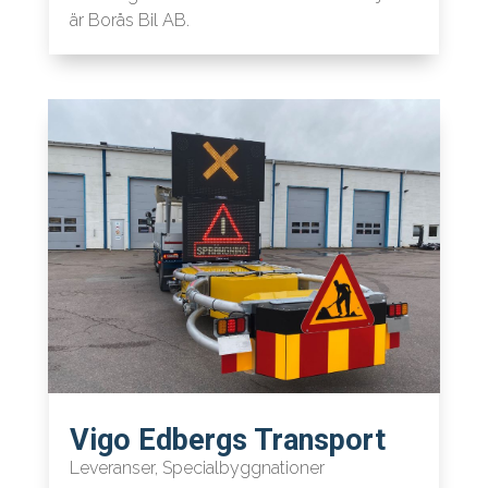
är Borås Bil AB.
Vigo Edbergs Transport
Leveranser
,
Specialbyggnationer