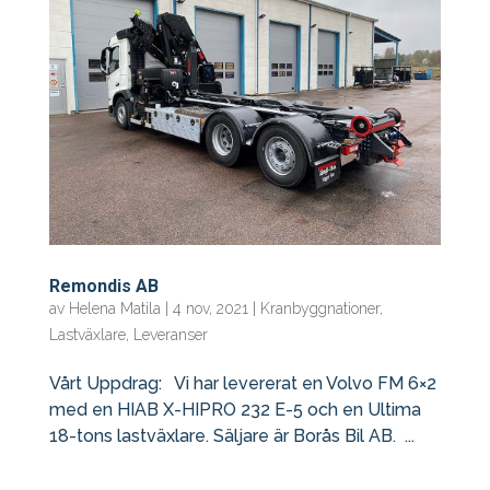
Remondis AB
av
Helena Matila
|
4 nov, 2021
|
Kranbyggnationer
,
Lastväxlare
,
Leveranser
Vårt Uppdrag: Vi har levererat en Volvo FM 6×2
med en HIAB X-HIPRO 232 E-5 och en Ultima
18-tons lastväxlare. Säljare är Borås Bil AB. ...