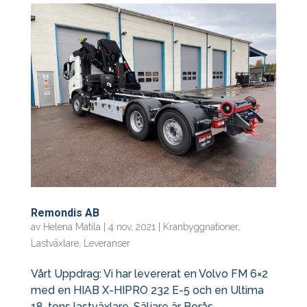
Remondis AB
av
Helena Matila
|
4 nov, 2021
|
Kranbyggnationer
,
Lastväxlare
,
Leveranser
Vårt Uppdrag: Vi har levererat en Volvo FM 6×2
med en HIAB X-HIPRO 232 E-5 och en Ultima
18-tons lastväxlare. Säljare är Borås...