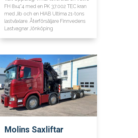
FH 8x4*4 med en PK 37.002 TEC kran
med Jib och en HIAB Ultima 21-tons
lastväxlare. Återförsäljare Finnvedens
Lastvagnar Jönköping
Molins Saxliftar