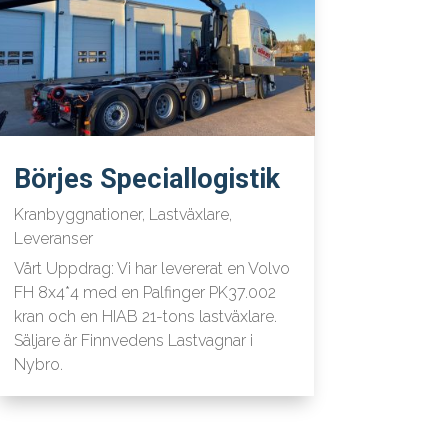
Börjes Speciallogistik
Kranbyggnationer
,
Lastväxlare
,
Leveranser
Vårt Uppdrag: Vi har levererat en Volvo
FH 8x4*4 med en Palfinger PK37.002
kran och en HIAB 21-tons lastväxlare.
Säljare är Finnvedens Lastvagnar i
Nybro.