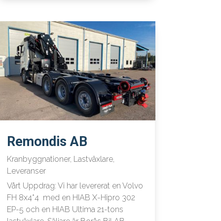
Remondis AB
Kranbyggnationer
,
Lastväxlare
,
Leveranser
Vårt Uppdrag: Vi har levererat en Volvo
FH 8x4*4 med en HIAB X-Hipro 302
EP-5 och en HIAB Ultima 21-tons