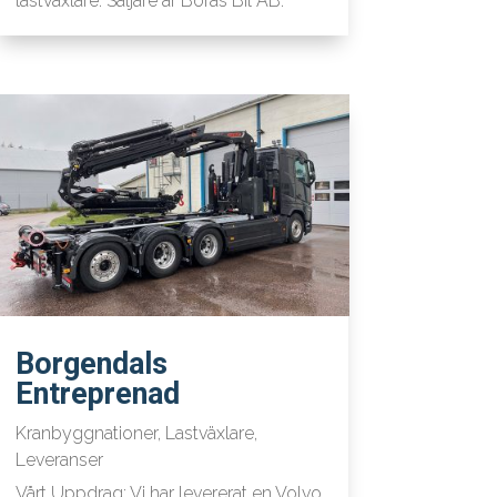
lastväxlare. Säljare är Borås Bil AB.
Borgendals
Entreprenad
Kranbyggnationer
,
Lastväxlare
,
Leveranser
Vårt Uppdrag: Vi har levererat en Volvo