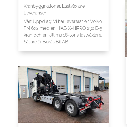
Kranbyggnationer
,
Lastväxlare
,
Leveranser
Vårt Uppdrag: Vi har levererat en Volvo
FM 6x2 med en HIAB X-HIPRO 232 E-5
kran och en Ultima 18-tons lastväxlare.
Säljare är Borås Bil AB.