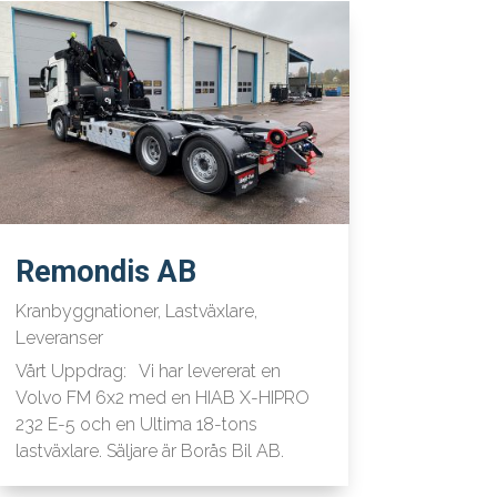
Remondis AB
Kranbyggnationer
,
Lastväxlare
,
Leveranser
Vårt Uppdrag: Vi har levererat en
Volvo FM 6x2 med en HIAB X-HIPRO
232 E-5 och en Ultima 18-tons
lastväxlare. Säljare är Borås Bil AB.