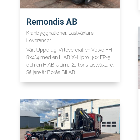
Remondis AB
Kranbyggnationer
,
Lastväxlare
,
Leveranser
Vårt Uppdrag: Vi levererat en Volvo FH
8x4*4 med en HIAB X-Hipro 302 EP-5
och en HIAB Ultima 21-tons lastväxlare.
Säljare är Borås Bil AB.