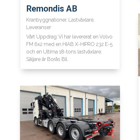
Remondis AB
Kranbyggnationer
,
Lastväxlare
,
Leveranser
Vårt Uppdrag: Vi har levererat en Volvo
FM 6x2 med en HIAB X-HIPRO 232 E-5
och en Ultima 18-tons lastväxlare.
Säljare är Borås Bil.